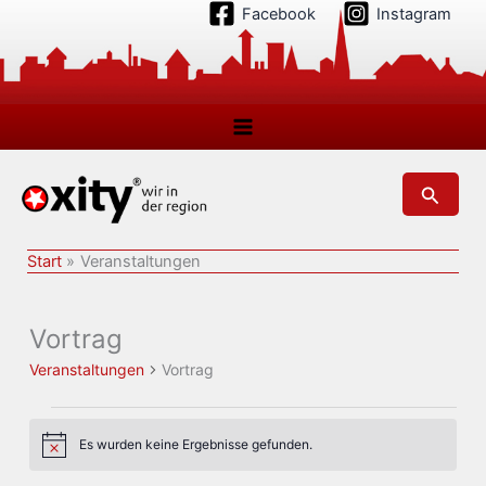
Zum
Facebook
Instagram
Inhalt
springen
Suchen
Start
Veranstaltungen
Vortrag
Veranstaltungen
Vortrag
Veranstaltungen
Es wurden keine Ergebnisse gefunden.
Hinweis