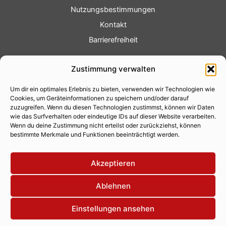
Nutzungsbestimmungen
Kontakt
Barrierefreiheit
Service
Zustimmung verwalten
Fotoservice
Um dir ein optimales Erlebnis zu bieten, verwenden wir Technologien wie
Videoservice
Cookies, um Geräteinformationen zu speichern und/oder darauf
Werbung
zuzugreifen. Wenn du diesen Technologien zustimmst, können wir Daten
wie das Surfverhalten oder eindeutige IDs auf dieser Website verarbeiten.
Contenterstellung
Wenn du deine Zustimmung nicht erteilst oder zurückziehst, können
bestimmte Merkmale und Funktionen beeinträchtigt werden.
Lokalnachrichten
Lokalfernsehen
Akzeptieren
Eventkalender
Ablehnen
Einstellungen ansehen
Copyright 2026 © Xity Online GmbH