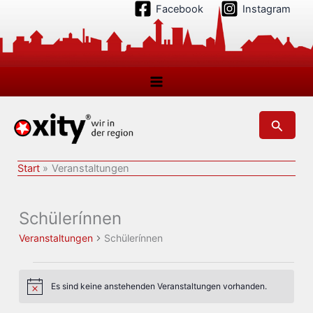
Zum
Facebook
Instagram
Inhalt
springen
Suchen
Start
Veranstaltungen
Schülerínnen
Veranstaltungen
Schülerínnen
Veranstaltungen
Es sind keine anstehenden Veranstaltungen vorhanden.
Hinweis