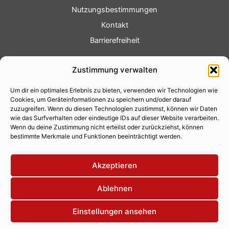
Nutzungsbestimmungen
Kontakt
Barrierefreiheit
Service
Zustimmung verwalten
Fotoservice
Um dir ein optimales Erlebnis zu bieten, verwenden wir Technologien wie
Videoservice
Cookies, um Geräteinformationen zu speichern und/oder darauf
Werbung
zuzugreifen. Wenn du diesen Technologien zustimmst, können wir Daten
wie das Surfverhalten oder eindeutige IDs auf dieser Website verarbeiten.
Contenterstellung
Wenn du deine Zustimmung nicht erteilst oder zurückziehst, können
bestimmte Merkmale und Funktionen beeinträchtigt werden.
Lokalnachrichten
Lokalfernsehen
Akzeptieren
Eventkalender
Ablehnen
Einstellungen ansehen
Copyright 2026 © Xity Online GmbH