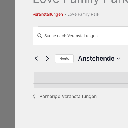
Veranstaltungen
Love Family Park
Veranstaltungen
Veranstaltungen
Bitte
Suche
Schlüsselwort
und
eingeben.
Ansichten,
Suche
Anstehende
Navigation
Heute
nach
Datum
Veranstaltungen
wählen.
Schlüsselwort.
Vorherige
Veranstaltungen