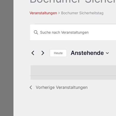
Veranstaltungen
Bochumer Sicherheitstag
Veranstaltungen
Veranstaltungen
Bitte
Suche
Schlüsselwort
und
eingeben.
Ansichten,
Suche
Anstehende
Navigation
Heute
nach
Datum
Veranstaltungen
wählen.
Schlüsselwort.
Vorherige
Veranstaltungen