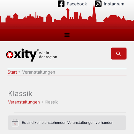
Zum
Facebook
Instagram
Inhalt
springen
Suchen
Start
Veranstaltungen
Klassik
Veranstaltungen
Klassik
Veranstaltungen
Es sind keine anstehenden Veranstaltungen vorhanden.
Hinweis