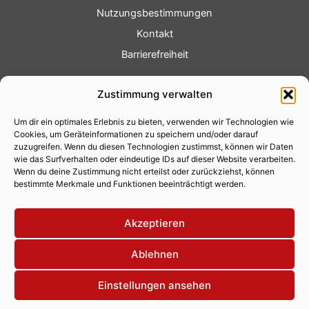
Nutzungsbestimmungen
Kontakt
Barrierefreiheit
Service
Zustimmung verwalten
Fotoservice
Um dir ein optimales Erlebnis zu bieten, verwenden wir Technologien wie
Videoservice
Cookies, um Geräteinformationen zu speichern und/oder darauf
Werbung
zuzugreifen. Wenn du diesen Technologien zustimmst, können wir Daten
wie das Surfverhalten oder eindeutige IDs auf dieser Website verarbeiten.
Contenterstellung
Wenn du deine Zustimmung nicht erteilst oder zurückziehst, können
bestimmte Merkmale und Funktionen beeinträchtigt werden.
Lokalnachrichten
Lokalfernsehen
Akzeptieren
Eventkalender
Ablehnen
Einstellungen ansehen
Copyright 2026 © Xity Online GmbH