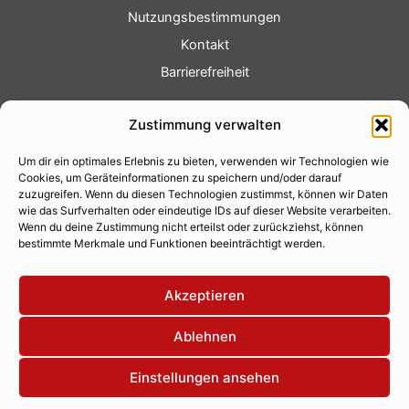
Nutzungsbestimmungen
Kontakt
Barrierefreiheit
Service
Zustimmung verwalten
Fotoservice
Um dir ein optimales Erlebnis zu bieten, verwenden wir Technologien wie
Videoservice
Cookies, um Geräteinformationen zu speichern und/oder darauf
Werbung
zuzugreifen. Wenn du diesen Technologien zustimmst, können wir Daten
wie das Surfverhalten oder eindeutige IDs auf dieser Website verarbeiten.
Contenterstellung
Wenn du deine Zustimmung nicht erteilst oder zurückziehst, können
bestimmte Merkmale und Funktionen beeinträchtigt werden.
Lokalnachrichten
Lokalfernsehen
Akzeptieren
Eventkalender
Ablehnen
Einstellungen ansehen
Copyright 2026 © Xity Online GmbH