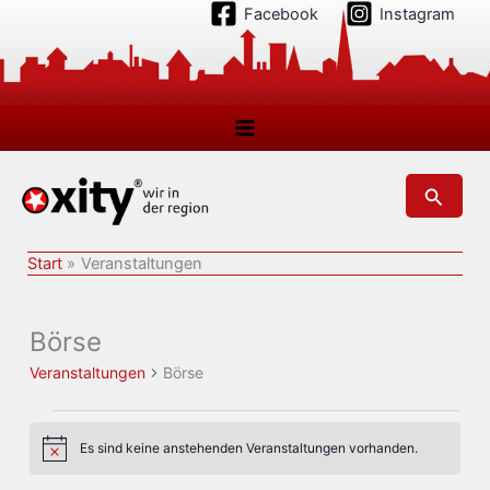
Zum
Facebook
Instagram
Inhalt
springen
Suchen
Start
Veranstaltungen
Börse
Veranstaltungen
Börse
Veranstaltungen
Es sind keine anstehenden Veranstaltungen vorhanden.
Hinweis