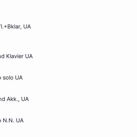
l.+Bklar, UA
,
 und Klavier UA
o solo UA
und Akk., UA
o N.N. UA