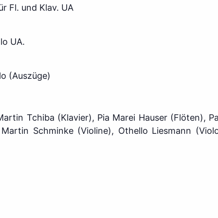
r Fl. und Klav. UA
olo UA.
olo (Auszüge)
Martin Tchiba (Klavier), Pia Marei Hauser (Flöten), P
Martin Schminke (Violine), Othello Liesmann (Vio