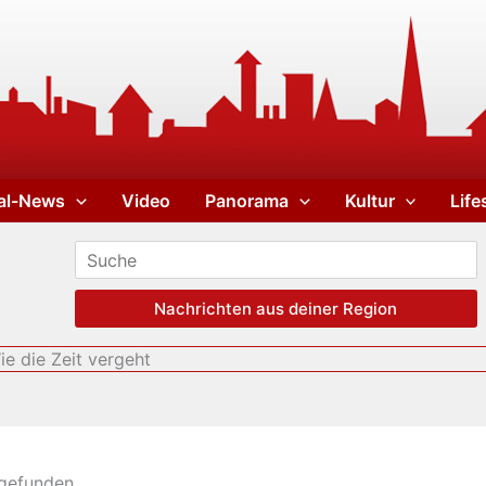
al-News
Video
Panorama
Kultur
Life
Nachrichten aus deiner Region
e die Zeit vergeht
tgefunden.