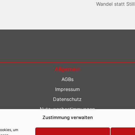
Wandel statt Sti
Allgemein
AGBs
Impressum
Datenschutz
Nutzungsbestimmungen
Zustimmung verwalten
Kontakt
Barrierefreiheit
Cookies, um