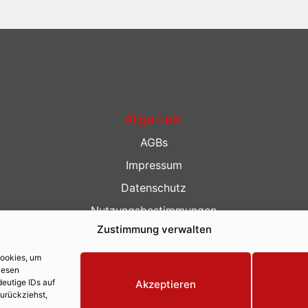
Allgemein
AGBs
Impressum
Datenschutz
Nutzungsbestimmungen
Zustimmung verwalten
Kontakt
Barrierefreiheit
Cookies, um
iesen
eutige IDs auf
Akzeptieren
zurückziehst,