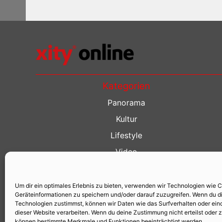
Kategorien
Panorama
Kultur
Lifestyle
Video
Restaurant Guide
Kino Guide
Um dir ein optimales Erlebnis zu bieten, verwenden wir Technologien wie 
Geräteinformationen zu speichern und/oder darauf zuzugreifen. Wenn du d
Events
Technologien zustimmst, können wir Daten wie das Surfverhalten oder eind
dieser Website verarbeiten. Wenn du deine Zustimmung nicht erteilst oder 
können bestimmte Merkmale und Funktionen beeinträchtigt werden.