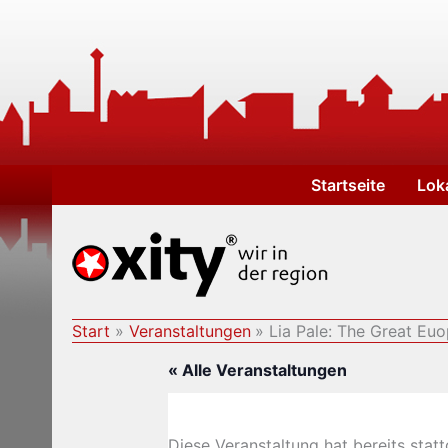
Zum
Inhalt
springen
Startseite
Lok
Start
Veranstaltungen
Lia Pale: The Great E
« Alle Veranstaltungen
Diese Veranstaltung hat bereits stat