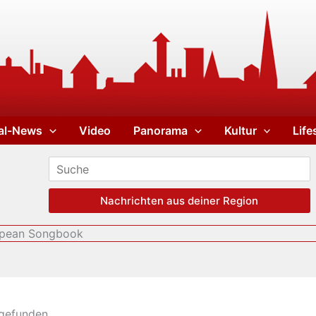
al-News
Video
Panorama
Kultur
Life
Nachrichten aus deiner Region
uopean Songbook
tgefunden.