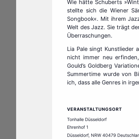
Wie hätte Schuberts »Wint
stellte sich die Wiener 
Songbook«. Mit ihrem Jazz
Welt des Jazz. Sie trägt de
Überraschungen.
Lia Pale singt Kunstlieder 
nicht immer neu erfinden,
Gould’s Goldberg Variatio
Summertime wurde von Bill
ich, dass alle Genres in ir
VERANSTALTUNGSORT
Tonhalle Düsseldorf
Ehrenhof 1
Düsseldorf
,
NRW
40479
Deutschla