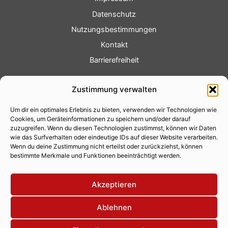
Datenschutz
Nutzungsbestimmungen
Kontakt
Barrierefreiheit
Service
Zustimmung verwalten
Fotoservice
Um dir ein optimales Erlebnis zu bieten, verwenden wir Technologien wie
Videoservice
Cookies, um Geräteinformationen zu speichern und/oder darauf
Werbung
zuzugreifen. Wenn du diesen Technologien zustimmst, können wir Daten
wie das Surfverhalten oder eindeutige IDs auf dieser Website verarbeiten.
Contenterstellung
Wenn du deine Zustimmung nicht erteilst oder zurückziehst, können
bestimmte Merkmale und Funktionen beeinträchtigt werden.
Lokalnachrichten
Lokalfernsehen
Akzeptieren
Eventkalender
Ablehnen