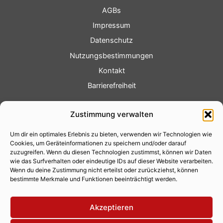
AGBs
Impressum
Datenschutz
Nutzungsbestimmungen
Kontakt
Barrierefreiheit
Service
Zustimmung verwalten
Fotoservice
Um dir ein optimales Erlebnis zu bieten, verwenden wir Technologien wie
Videoservice
Cookies, um Geräteinformationen zu speichern und/oder darauf
Werbung
zuzugreifen. Wenn du diesen Technologien zustimmst, können wir Daten
wie das Surfverhalten oder eindeutige IDs auf dieser Website verarbeiten.
Contenterstellung
Wenn du deine Zustimmung nicht erteilst oder zurückziehst, können
bestimmte Merkmale und Funktionen beeinträchtigt werden.
Lokalnachrichten
Lokalfernsehen
Akzeptieren
Eventkalender