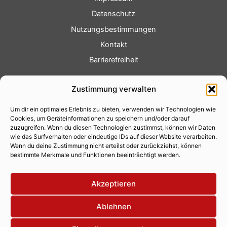
Datenschutz
Nutzungsbestimmungen
Kontakt
Barrierefreiheit
Service
Zustimmung verwalten
Fotoservice
Um dir ein optimales Erlebnis zu bieten, verwenden wir Technologien wie
Videoservice
Cookies, um Geräteinformationen zu speichern und/oder darauf
Werbung
zuzugreifen. Wenn du diesen Technologien zustimmst, können wir Daten
wie das Surfverhalten oder eindeutige IDs auf dieser Website verarbeiten.
Contenterstellung
Wenn du deine Zustimmung nicht erteilst oder zurückziehst, können
bestimmte Merkmale und Funktionen beeinträchtigt werden.
Lokalnachrichten
Lokalfernsehen
Akzeptieren
Eventkalender
Ablehnen